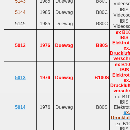
5143
1985
Duewag
B80C
Videosc
IBIS 
5144
1985
Duewag
B80C
Videosc
IBIS 
5145
1985
Duewag
B80C
Videosc
ex B1
I
BIS 
Elektrot
5012
1976
Duewag
B80S
ex.
Druckluf
verschr
ex B1
IBIS 
Elektrot
5013
1976
Duewag
B100S
ex.
Druckluft
verschr
ex. B
IBIS 
5014
1976
Duewag
B80S
Elektrot
e
x.
Druckluf
ex. B
IBIS 