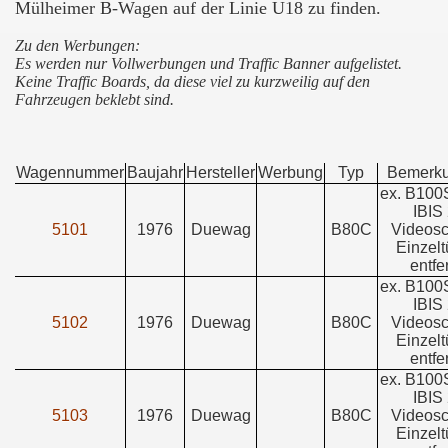
Mülheimer B-Wagen auf der Linie U18 zu finden.
Zu den Werbungen:
Es werden nur Vollwerbungen und Traffic Banner aufgelistet.
Keine Traffic Boards, da diese viel zu kurzweilig auf den
Fahrzeugen beklebt sind.
Wagennummer
Baujahr
Hersteller
Werbung
Typ
Bemerk
ex. B100
IBIS 
5101
1976
Duewag
B80C
Videosc
Einzelt
entfe
ex. B100
IBIS 
5102
1976
Duewag
B80C
Videosc
Einzelt
entfe
ex. B100
IBIS 
5103
1976
Duewag
B80C
Videosc
Einzelt