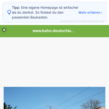
Tipp:
Eine eigene Homepage ist einfacher
als du denkst. So findest du den
Mehr erfahren ›
passenden Baukasten.
powered by homepage-baukasten.de
www.bahn-deutschland.de.tl
ben NRW
d